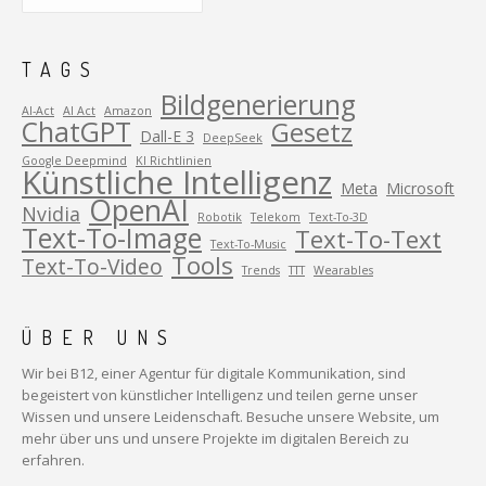
TAGS
Bildgenerierung
AI-Act
AI Act
Amazon
ChatGPT
Gesetz
Dall-E 3
DeepSeek
Google Deepmind
KI Richtlinien
Künstliche Intelligenz
Meta
Microsoft
OpenAI
Nvidia
Robotik
Telekom
Text-To-3D
Text-To-Image
Text-To-Text
Text-To-Music
Tools
Text-To-Video
Trends
TTT
Wearables
ÜBER UNS
Wir bei B12, einer Agentur für digitale Kommunikation, sind
begeistert von künstlicher Intelligenz und teilen gerne unser
Wissen und unsere Leidenschaft. Besuche unsere Website, um
mehr über uns und unsere Projekte im digitalen Bereich zu
erfahren.