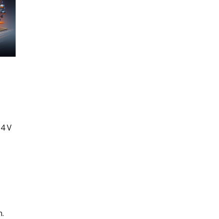
 4 V
-
n.