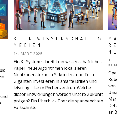
KI IN WISSENSCHAFT &
M
MEDIEN
R
N
14. MÄRZ 2025
14.
Ein KI-System schreibt ein wissenschaftliches
KOM
Paper, neue Algorithmen lokalisieren
bis
Open
Neutronensterne in Sekunden, und Tech-
ie
Robo
Giganten investieren in smarte Brillen und
 –
von 
leistungsstarke Rechenzentren. Welche
k
Uns
dieser Entwicklungen werden unsere Zukunft
 und
Mark
prägen? Ein Überblick über die spannendsten
n
Deba
Fortschritte.
an 