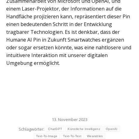
Zusammenarbeit von Microsoft und OpenAI, und
einem Laser-Projektor, der Informationen auf die
Handfläche projizieren kann, repräsentiert dieser Pin
einen bedeutenden Schritt in der Entwicklung
tragbarer Technologien. Es ist denkbar, dass der
Humane AI Pin in Zukunft Smartwatches ergänzen
oder sogar ersetzen könnte, was eine nahtlosere und
intuitivere Interaktion mit unserer digitalen
Umgebung ermöglicht.
13. November 2023
Schlagwörter:
ChatGPT
Künstliche Intelligenz
OpenAI
Text-To-Image
Text-To-Text
Wearables