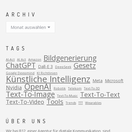
ARCHIV
Archiv
TAGS
Bildgenerierung
AI-Act
AI Act
Amazon
ChatGPT
Gesetz
Dall-E 3
DeepSeek
Google Deepmind
KI Richtlinien
Künstliche Intelligenz
Meta
Microsoft
OpenAI
Nvidia
Robotik
Telekom
Text-To-3D
Text-To-Image
Text-To-Text
Text-To-Music
Tools
Text-To-Video
Trends
TTT
Wearables
ÜBER UNS
Wir bei B12, einer Agentur für digitale Kommunikation, sind