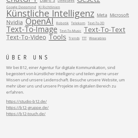
Dall-E 3
DeepSeek
Google Deepmind
KI Richtlinien
Künstliche Intelligenz
Meta
Microsoft
OpenAI
Nvidia
Robotik
Telekom
Text-To-3D
Text-To-Image
Text-To-Text
Text-To-Music
Tools
Text-To-Video
Trends
TTT
Wearables
ÜBER UNS
Wir bei B12, einer Agentur für digitale Kommunikation, sind
begeistert von künstlicher Intelligenz und teilen gerne unser
Wissen und unsere Leidenschaft. Besuche unsere Website, um
mehr über uns und unsere Projekte im digitalen Bereich zu
erfahren.
https://studio-b12.de/
https://b12-gruppe.de/
https://b12-touch.de/