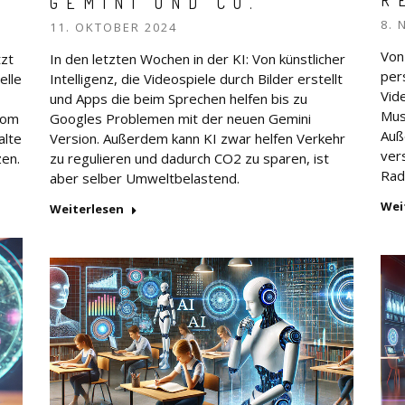
R
GEMINI UND CO.
8. 
11. OKTOBER 2024
Von
tzt
In den letzten Wochen in der KI: Von künstlicher
per
elle
Intelligenz, die Videospiele durch Bilder erstellt
Vid
und Apps die beim Sprechen helfen bis zu
Musi
dom
Googles Problemen mit der neuen Gemini
Auß
alte
Version. Außerdem kann KI zwar helfen Verkehr
ver
zen.
zu regulieren und dadurch CO2 zu sparen, ist
Rad
aber selber Umweltbelastend.
Wei
Weiterlesen