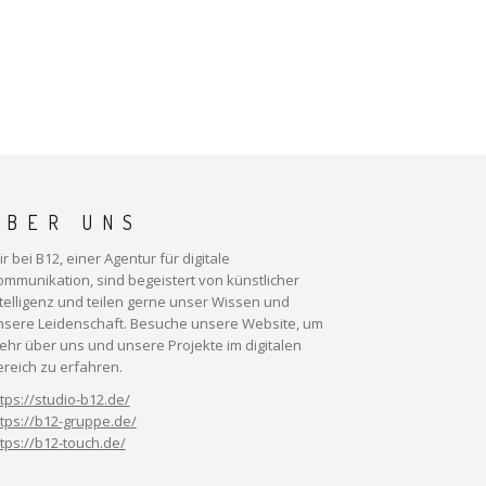
ÜBER UNS
r bei B12, einer Agentur für digitale
ommunikation, sind begeistert von künstlicher
ntelligenz und teilen gerne unser Wissen und
nsere Leidenschaft. Besuche unsere Website, um
ehr über uns und unsere Projekte im digitalen
ereich zu erfahren.
tps://studio-b12.de/
ttps://b12-gruppe.de/
tps://b12-touch.de/