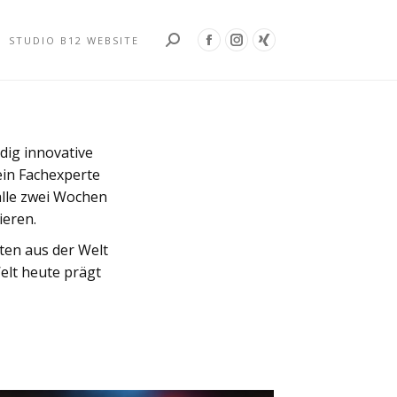
Search:
STUDIO B12 WEBSITE
Facebook
Instagram
XING
page
page
page
opens
opens
opens
in
in
in
new
new
new
ndig innovative
window
window
window
ein Fachexperte
alle zwei Wochen
ieren.
ten aus der Welt
elt heute prägt