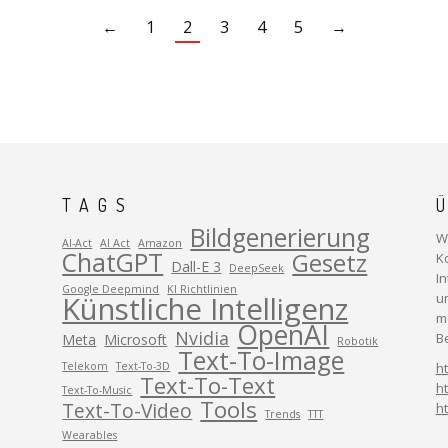
←
1
2
3
4
5
→
TAGS
Bildgenerierung
Wi
AI-Act
AI Act
Amazon
ChatGPT
Gesetz
K
Dall-E 3
DeepSeek
I
Google Deepmind
KI Richtlinien
Künstliche Intelligenz
u
m
OpenAI
Nvidia
B
Meta
Microsoft
Robotik
Text-To-Image
Telekom
Text-To-3D
ht
Text-To-Text
h
Text-To-Music
Tools
Text-To-Video
ht
Trends
TTT
Wearables