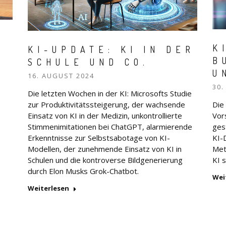
E
K
KI-UPDATE: KI IN DER
B
SCHULE UND CO.
U
16. AUGUST 2024
30.
Die letzten Wochen in der KI: Microsofts Studie
-
zur Produktivitätssteigerung, der wachsende
Die
Einsatz von KI in der Medizin, unkontrollierte
Vor
Stimmenimitationen bei ChatGPT, alarmierende
ges
Erkenntnisse zur Selbstsabotage von KI-
KI-D
Modellen, der zunehmende Einsatz von KI in
Met
Schulen und die kontroverse Bildgenerierung
KI 
durch Elon Musks Grok-Chatbot.
Wei
Weiterlesen