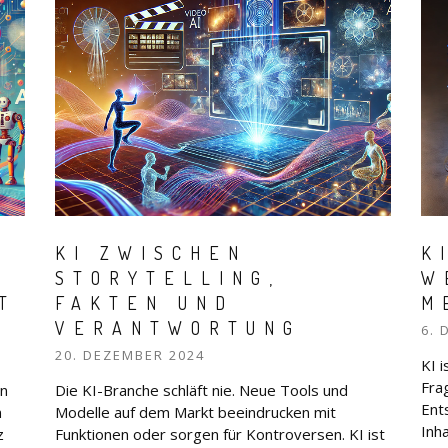
KI ZWISCHEN
K
STORYTELLING,
W
T
FAKTEN UND
M
VERANTWORTUNG
6. 
20. DEZEMBER 2024
KI 
Fra
en
Die KI-Branche schläft nie. Neue Tools und
Ent
n
Modelle auf dem Markt beeindrucken mit
Inh
z
Funktionen oder sorgen für Kontroversen. KI ist