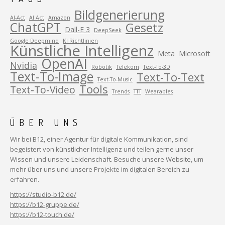
Bildgenerierung
AI-Act
AI Act
Amazon
ChatGPT
Gesetz
Dall-E 3
DeepSeek
Google Deepmind
KI Richtlinien
Künstliche Intelligenz
Meta
Microsoft
OpenAI
Nvidia
Robotik
Telekom
Text-To-3D
Text-To-Image
Text-To-Text
Text-To-Music
Tools
Text-To-Video
Trends
TTT
Wearables
ÜBER UNS
Wir bei B12, einer Agentur für digitale Kommunikation, sind
begeistert von künstlicher Intelligenz und teilen gerne unser
Wissen und unsere Leidenschaft. Besuche unsere Website, um
mehr über uns und unsere Projekte im digitalen Bereich zu
erfahren.
https://studio-b12.de/
https://b12-gruppe.de/
https://b12-touch.de/