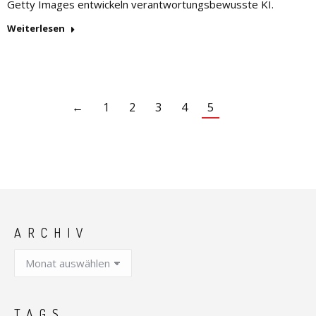
Getty Images entwickeln verantwortungsbewusste KI.
Weiterlesen
←
1
2
3
4
5
ARCHIV
Archiv
TAGS